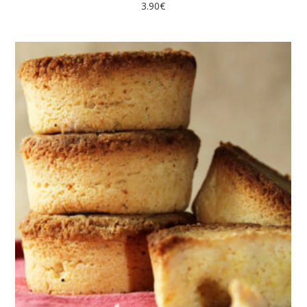
3.90
€