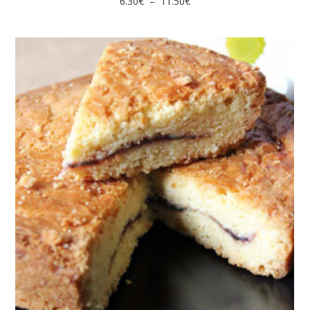
Plage
6.30
€
–
11.50
€
de
prix :
6.30€
à
11.50€