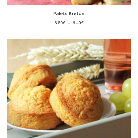
Palets Breton
Plage
3.80
€
–
6.40
€
de
prix :
3.80€
à
6.40€