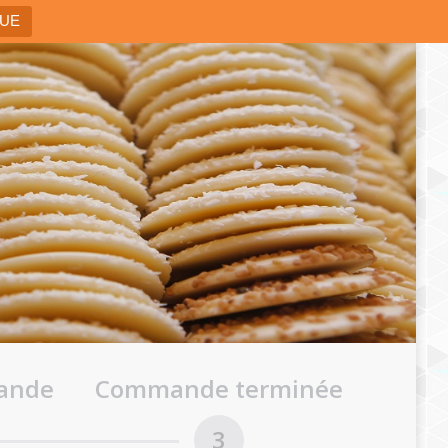
QUE
mande
Commande terminée
3